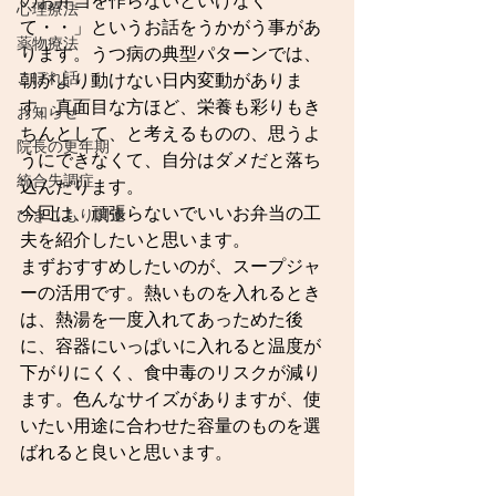
のお弁当を作らないといけなく
心理療法
て・・」というお話をうかがう事があ
薬物療法
ります。うつ病の典型パターンでは、
こぼれ話
朝がより動けない日内変動がありま
す。真面目な方ほど、栄養も彩りもき
お知らせ
ちんとして、と考えるものの、思うよ
院長の更年期
うにできなくて、自分はダメだと落ち
統合失調症
込んだります。
今回は、頑張らないでいいお弁当の工
ひきこもり関連
夫を紹介したいと思います。
まずおすすめしたいのが、スープジャ
ーの活用です。熱いものを入れるとき
は、熱湯を一度入れてあっためた後
に、容器にいっぱいに入れると温度が
下がりにくく、食中毒のリスクが減り
ます。色んなサイズがありますが、使
いたい用途に合わせた容量のものを選
ばれると良いと思います。