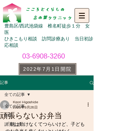
豊島区/西武池袋線 椎名町徒歩１分 女
医
ひきこもり相談 訪問診療あり 当日初診
応相談
03-6908-3260
2022年7月1日開院
記事
全ての記事
Kaori Higashide
全ての記事
2025年9月28日
頑張らないお弁当
制度
「朝は動けなくてつらいけど、子ども
講演など