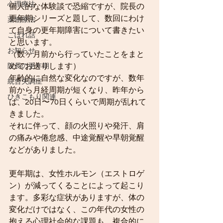
心理療法
個人的な体験談で恐縮ですが、院長の
更年期シリーズと題して、数回にわけ
薬物療法
て自身の更年期障害について書きたい
こぼれ話
と思います。
お知らせ
（数ヶ月前から行っていたことをまと
めてお送りします）
院長の更年期
年齢的に自然な変化なのですが、数年
統合失調症
前から月経周期が短くなり、昨年から
ひきこもり関連
は、20日〜70日くらいで周期が乱れて
きました。
それに伴って、顔の火照りや発汗、肩
の痛みや倦怠感、中途覚醒や早朝覚醒
などがありました。
更年期は、女性ホルモン（エストロゲ
ン）が減ってくることによって起こり
ます。多彩な症状がありますが、体の
変化だけではなく、この年代の女性の
抱える心理社会的な課題も、複合的に