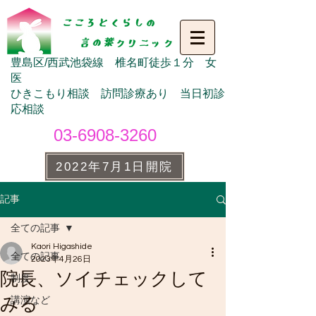
豊島区/西武池袋線 椎名町徒歩１分 女
医
ひきこもり相談 訪問診療あり 当日初診
応相談
03-6908-3260
2022年7月1日開院
記事
全ての記事
Kaori Higashide
全ての記事
2023年4月26日
院長、ソイチェックして
制度
みる
講演など