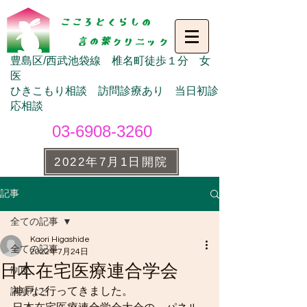
豊島区/西武池袋線 椎名町徒歩１分 女
医
ひきこもり相談 訪問診療あり 当日初診
応相談
03-6908-3260
2022年7月1日開院
記事
全ての記事
Kaori Higashide
全ての記事
2022年7月24日
日本在宅医療連合学会
制度
神戸に行ってきました。
講演など