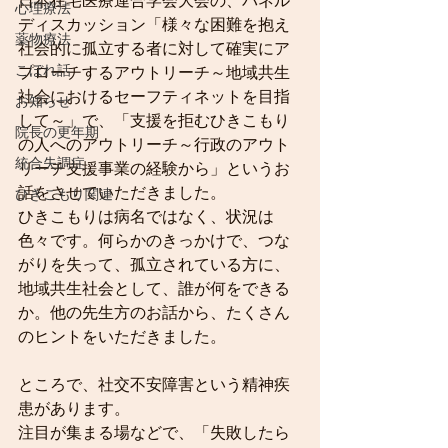
日本在宅医療連合学会大会の、パネル
心理療法
ディスカッション「様々な困難を抱え
薬物療法
社会的に孤立する者に対して確実にア
こぼれ話
プローチするアウトリーチ～地域共生
社会におけるセーフティネットを目指
お知らせ
して～」で、「支援を拒むひきこもり
院長の更年期
の人へのアウトリーチ～行政のアウト
統合失調症
リーチ支援事業の経験から」というお
話をさせていただきました。
ひきこもり関連
ひきこもりは病名ではなく、状況は
色々です。何らかのきっかけで、つな
がりを失って、孤立されている方に、
地域共生社会として、誰が何をできる
か。他の先生方のお話から、たくさん
のヒントをいただきました。
ところで、社交不安障害という精神疾
患があります。
注目が集まる場などで、「失敗したら