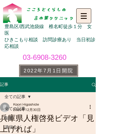
豊島区/西武池袋線 椎名町徒歩１分 女
医
ひきこもり相談 訪問診療あり 当日初診
応相談
03-6908-3260
2022年7月1日開院
記事
全ての記事
Kaori Higashide
全ての記事
2025年12月30日
兵庫県人権啓発ビデオ「見
制度
上げれば」
講演など