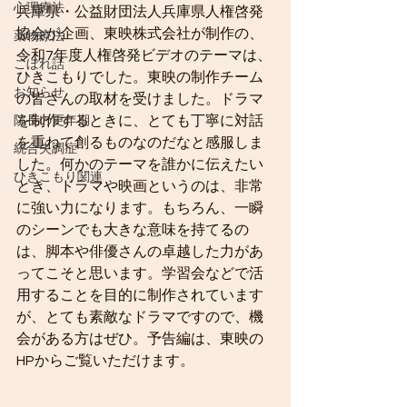
心理療法
兵庫県・公益財団法人兵庫県人権啓発
協会が企画、東映株式会社が制作の、
薬物療法
令和7年度人権啓発ビデオのテーマは、
こぼれ話
ひきこもりでした。東映の制作チーム
お知らせ
の皆さんの取材を受けました。ドラマ
を制作するときに、とても丁寧に対話
院長の更年期
を重ねて創るものなのだなと感服しま
統合失調症
した。何かのテーマを誰かに伝えたい
ひきこもり関連
とき、ドラマや映画というのは、非常
に強い力になります。もちろん、一瞬
のシーンでも大きな意味を持てるの
は、脚本や俳優さんの卓越した力があ
ってこそと思います。学習会などで活
用することを目的に制作されています
が、とても素敵なドラマですので、機
会がある方はぜひ。予告編は、東映の
HPからご覧いただけます。