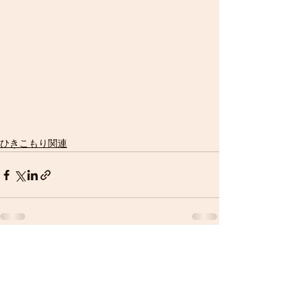
ひきこもり関連
院長ブログ
​椎の木日記